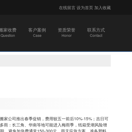
在线留言
设为首页
加入收藏
搬家收费
客户案例
资质荣誉
联系方式
Question
Case
Honor
Contact
家公司推出春季促销，费用较五一前后10%-15%；‌吉日可
南方多雨‌：长三角、华南等地可能进入梅雨季，纸箱受潮风险增
，避免加急费通常150-300元。‌雨天应急方案‌，准备塑料