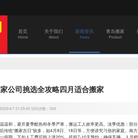
首页
关于我们
新闻资讯
青岛搬家
Home
About
News
Product
搬家公司挑选全攻略四月适合搬家
25/4/7 21:29:45 访问次数：509
温温和，避开夏季酷热和冬季严寒，搬运工人效率更高。‌淡季优惠‌：部分搬
节后传统“搬家吉日”较多，如4月8日、18日等，方便讲究习俗的家庭。‌
一假期，下旬人工费可能上涨20%。提前7-10天预约‌：确保车辆、人员档期