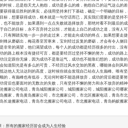
的时候，总是怨天尤人抱怨，成功是多么的难，抱怨自己的运气这么的差
要获得最后胜利的果实，必须用坚持来打下基础，确定一个明确的目标，
目标，想要获得成功，根本就是一句空话而已，其实我们需要的是坚持不
，也不能放弃，如果遇到一点点失败就选择放弃，那绝对看不到最后的成
于自己的目标，永不言弃持之以恒，才能走上自己的成功之道，没有人可
，只有脚踏实地一步一步的走过来，才能走向成功的终点，如果想要走捷
剑锋从磨砺出，梅花香至苦寒来，宝剑经过反复的磨砺，才会有令人侧目
是非常的渴望，他们渴望成功，每个人的成功都是经历很多的付出，没有
功的路上根本没有捷径可言，都是要经历过坚持不懈的努力，成功的路上
功注定跟你无缘，因为成功不是靠运气，成功也不能靠幻想的，成功靠的
会知道阳光是有多么的可贵，不经历过风水交加的黑夜，哪能体会到风和
抵达他人无法达到的高度，这时候你就会发现自己站在人生巅峰。唯有坚
顺的，有巅峰也有低谷，无论何时都不能选择放弃，成功的背后都是要努
功背后也要面对的无数次的失败，只有坚持不懈的努力和永不放弃的精神
沧搬家公司电话，青岛城阳搬家公司，城阳搬家公司，城阳搬家公司哪家
岛搬家，青岛黄岛搬家公司，市北搬家公司，市北区搬家电话，青岛市北
岛长途搬家电话，青岛市北搬家公司电话，市北搬家电话，
青岛蚂蚁搬家
章：
所有的搬家经历皆会成为人生经验