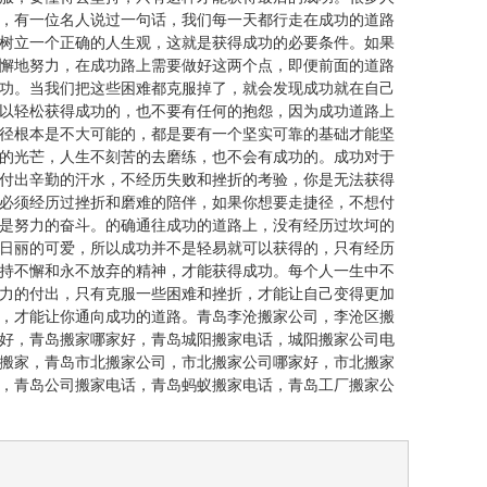
，有一位名人说过一句话，我们每一天都行走在成功的道路
树立一个正确的人生观，这就是获得成功的必要条件。如果
懈地努力，在成功路上需要做好这两个点，即便前面的道路
功。当我们把这些困难都克服掉了，就会发现成功就在自己
以轻松获得成功的，也不要有任何的抱怨，因为成功道路上
径根本是不大可能的，都是要有一个坚实可靠的基础才能坚
的光芒，人生不刻苦的去磨练，也不会有成功的。成功对于
付出辛勤的汗水，不经历失败和挫折的考验，你是无法获得
必须经历过挫折和磨难的陪伴，如果你想要走捷径，不想付
是努力的奋斗。的确通往成功的道路上，没有经历过坎坷的
日丽的可爱，所以成功并不是轻易就可以获得的，只有经历
持不懈和永不放弃的精神，才能获得成功。每个人一生中不
力的付出，只有克服一些困难和挫折，才能让自己变得更加
，才能让你通向成功的道路。青岛李沧搬家公司，
李沧区搬
好，
青岛搬家哪家好
，青岛城阳搬家电话，城阳搬家公司电
搬家，青岛市北搬家公司，市北搬家公司哪家好，市北搬家
，青岛公司搬家电话，青岛蚂蚁搬家电话，青岛工厂搬家公