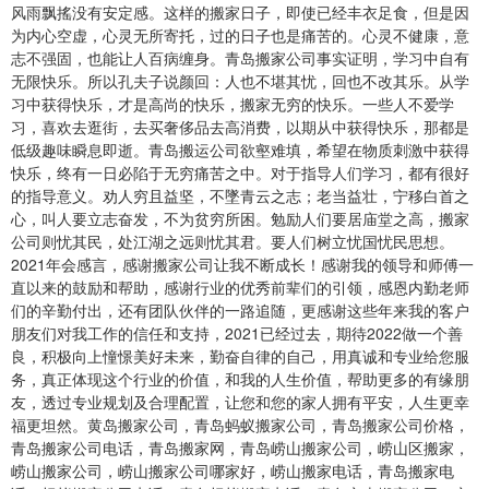
风雨飘搖没有安定感。这样的搬家日子，即使已经丰衣足食，但是因
为内心空虚，心灵无所寄托，过的日子也是痛苦的。心灵不健康，意
志不强固，也能让人百病缠身。
青岛搬家公司
事实证明，学习中自有
无限快乐。所以孔夫子说颜回：人也不堪其忧，回也不改其乐。从学
习中获得快乐，才是高尚的快乐，搬家无穷的快乐。一些人不爱学
习，喜欢去逛街，去买奢侈品去高消费，以期从中获得快乐，那都是
低级趣味瞬息即逝。
青岛搬运公司
欲壑难填，希望在物质刺激中获得
快乐，终有一日必陷于无穷痛苦之中。对于指导人们学习，都有很好
的指导意义。劝人穷且益坚，不墜青云之志；老当益壮，宁移白首之
心，叫人要立志奋发，不为贫穷所困。勉励人们要居庙堂之高，搬家
公司则忧其民，处江湖之远则忧其君。要人们树立忧国忧民思想。
2021年会感言，感谢搬家公司让我不断成长！感谢我的领导和师傅一
直以来的鼓励和帮助，感谢行业的优秀前辈们的引领，感恩内勤老师
们的辛勤付出，还有团队伙伴的一路追随，更感谢这些年来我的客户
朋友们对我工作的信任和支持，2021已经过去，期待2022做一个善
良，积极向上憧憬美好未来，勤奋自律的自己，用真诚和专业给您服
务，真正体现这个行业的价值，和我的人生价值，帮助更多的有缘朋
友，透过专业规划及合理配置，让您和您的家人拥有平安，人生更幸
福更坦然。
黄岛搬家公司
，青岛蚂蚁搬家公司，青岛搬家公司价格，
青岛搬家公司电话，青岛搬家网，青岛崂山搬家公司，崂山区搬家，
崂山搬家公司，崂山搬家公司哪家好，崂山搬家电话，青岛搬家电