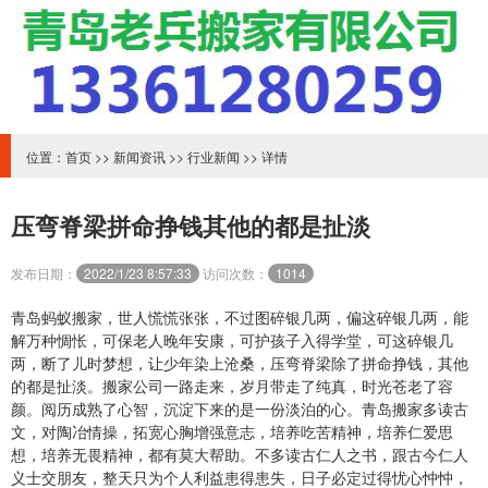
位置：
首页
>>
新闻资讯
>>
行业新闻
>> 详情
压弯脊梁拼命挣钱其他的都是扯淡
发布日期：
2022/1/23 8:57:33
访问次数：
1014
青岛蚂蚁搬家
，世人慌慌张张，不过图碎银几两，偏这碎银几两，能
解万种惆怅，可保老人晚年安康，可护孩子入得学堂，可这碎银几
两，断了儿时梦想，让少年染上沧桑，压弯脊梁除了拼命挣钱，其他
的都是扯淡。搬家公司一路走来，岁月带走了纯真，时光苍老了容
颜。阅历成熟了心智，沉淀下来的是一份淡泊的心。青岛搬家多读古
文，对陶冶情操，拓宽心胸增强意志，培养吃苦精神，培养仁爱思
想，培养无畏精神，都有莫大帮助。不多读古仁人之书，跟古今仁人
义士交朋友，整天只为个人利益患得患失，日子必定过得忧心忡忡，